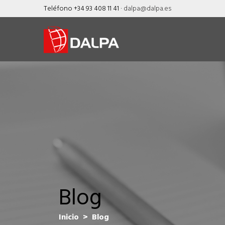
Skip
Teléfono +34 93 408 11 41 ·
dalpa@dalpa.es
to
content
Blog
Inicio
>
Blog