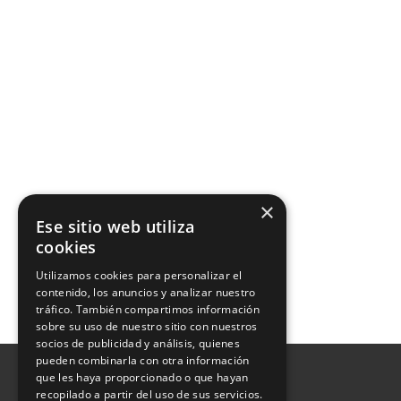
×
Ese sitio web utiliza
cookies
Utilizamos cookies para personalizar el
contenido, los anuncios y analizar nuestro
tráfico. También compartimos información
sobre su uso de nuestro sitio con nuestros
socios de publicidad y análisis, quienes
pueden combinarla con otra información
que les haya proporcionado o que hayan
recopilado a partir del uso de sus servicios.