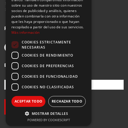
Política de Privacidad Redes Sociales
sobre su uso de nuestro sitio con nuestros
Suscribirse al Newsletter
socios de publicidad y análisis, quienes
pueden combinarla con otra información
que les haya proporcionado o que hayan
recopilado a partir del uso de sus servicios.
Redes sociales
Más información
COOKIES ESTRICTAMENTE
NECESARIAS
COOKIES DE RENDIMIENTO
Buscar
COOKIES DE PREFERENCIAS
COOKIES DE FUNCIONALIDAD
COOKIES NO CLASIFICADAS
ACEPTAR TODO
RECHAZAR TODO
MOSTRAR DETALLES
POWERED BY COOKIESCRIPT