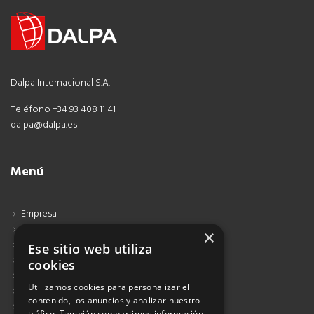
Dalpa Internacional S.A.
Teléfono +34 93 408 11 41
dalpa@dalpa.es
Menú
Empresa
Contacto
×
Blog
Ese sitio web utiliza
Aviso Legal
cookies
Política de Protección de Datos
Utilizamos cookies para personalizar el
Política de Privacidad
contenido, los anuncios y analizar nuestro
Política de Cookies
tráfico. También compartimos información