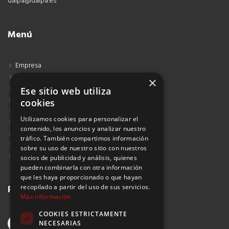
dalpa@dalpa.es
Menú
Empresa
Contacto
×
Blog
Ese sitio web utiliza
Aviso Legal
cookies
Política de Protección de Datos
Utilizamos cookies para personalizar el
Política de Privacidad
contenido, los anuncios y analizar nuestro
Política de Cookies
tráfico. También compartimos información
Política de Privacidad Redes Sociales
sobre su uso de nuestro sitio con nuestros
Suscribirse al Newsletter
socios de publicidad y análisis, quienes
pueden combinarla con otra información
que les haya proporcionado o que hayan
recopilado a partir del uso de sus servicios.
Redes sociales
Más información
COOKIES ESTRICTAMENTE
NECESARIAS