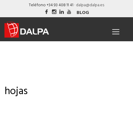
Skip
Teléfono +34 93 408 11 41 ·
dalpa@dalpa.es
to
BLOG
content
hojas
Inicio
> hojas