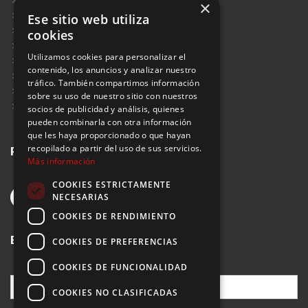
Contacto
×
Blog
Ese sitio web utiliza
Aviso Legal
cookies
Política de Protección de Datos
Utilizamos cookies para personalizar el
Política de Privacidad
contenido, los anuncios y analizar nuestro
Política de Cookies
tráfico. También compartimos información
Política de Privacidad Redes Sociales
sobre su uso de nuestro sitio con nuestros
Suscribirse al Newsletter
socios de publicidad y análisis, quienes
pueden combinarla con otra información
que les haya proporcionado o que hayan
Redes sociales
recopilado a partir del uso de sus servicios.
Más información
COOKIES ESTRICTAMENTE
NECESARIAS
COOKIES DE RENDIMIENTO
Buscar
COOKIES DE PREFERENCIAS
COOKIES DE FUNCIONALIDAD
COOKIES NO CLASIFICADAS