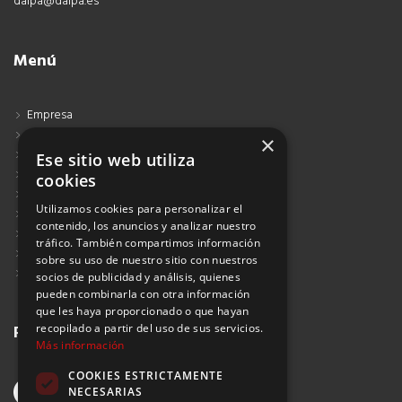
dalpa@dalpa.es
Menú
Empresa
Contacto
×
Blog
Ese sitio web utiliza
Aviso Legal
cookies
Política de Protección de Datos
Utilizamos cookies para personalizar el
Política de Privacidad
contenido, los anuncios y analizar nuestro
Política de Cookies
tráfico. También compartimos información
Política de Privacidad Redes Sociales
sobre su uso de nuestro sitio con nuestros
Suscribirse al Newsletter
socios de publicidad y análisis, quienes
pueden combinarla con otra información
que les haya proporcionado o que hayan
recopilado a partir del uso de sus servicios.
Redes sociales
Más información
COOKIES ESTRICTAMENTE
NECESARIAS