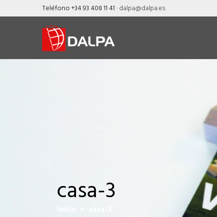
Skip
Teléfono +34 93 408 11 41 ·
dalpa@dalpa.es
to
content
casa-3
Inicio
> casa-3