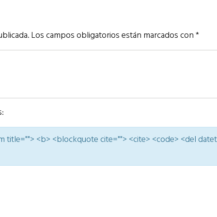
ublicada.
Los campos obligatorios están marcados con
*
s:
nym title=""> <b> <blockquote cite=""> <cite> <code> <del date