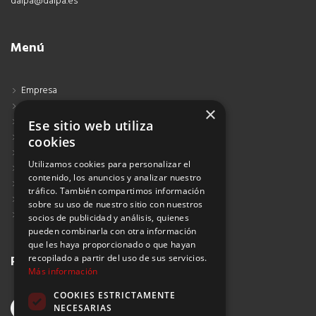
dalpa@dalpa.es
Menú
Empresa
Contacto
×
Blog
Ese sitio web utiliza
Aviso Legal
cookies
Política de Protección de Datos
Utilizamos cookies para personalizar el
Política de Privacidad
contenido, los anuncios y analizar nuestro
Política de Cookies
tráfico. También compartimos información
Política de Privacidad Redes Sociales
sobre su uso de nuestro sitio con nuestros
Suscribirse al Newsletter
socios de publicidad y análisis, quienes
pueden combinarla con otra información
que les haya proporcionado o que hayan
recopilado a partir del uso de sus servicios.
Redes sociales
Más información
COOKIES ESTRICTAMENTE
NECESARIAS