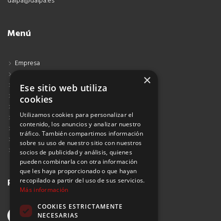
dalpa@dalpa.es
Menú
Empresa
Contacto
×
Blog
Ese sitio web utiliza
Aviso Legal
cookies
Política de Protección de Datos
Utilizamos cookies para personalizar el
Política de Privacidad
contenido, los anuncios y analizar nuestro
Política de Cookies
tráfico. También compartimos información
Política de Privacidad Redes Sociales
sobre su uso de nuestro sitio con nuestros
Suscribirse al Newsletter
socios de publicidad y análisis, quienes
pueden combinarla con otra información
que les haya proporcionado o que hayan
recopilado a partir del uso de sus servicios.
Redes sociales
Más información
COOKIES ESTRICTAMENTE
NECESARIAS