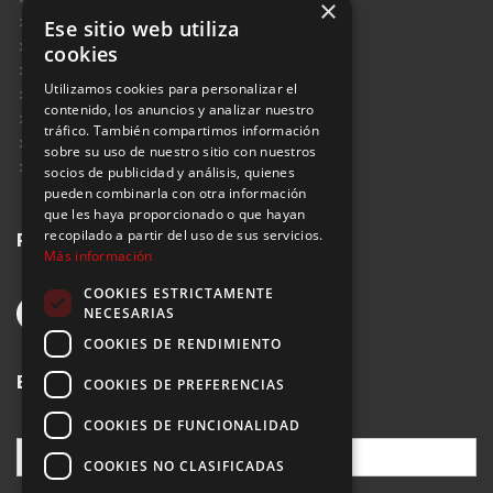
×
Blog
Ese sitio web utiliza
Aviso Legal
cookies
Política de Protección de Datos
Utilizamos cookies para personalizar el
Política de Privacidad
contenido, los anuncios y analizar nuestro
Política de Cookies
tráfico. También compartimos información
Política de Privacidad Redes Sociales
sobre su uso de nuestro sitio con nuestros
Suscribirse al Newsletter
socios de publicidad y análisis, quienes
pueden combinarla con otra información
que les haya proporcionado o que hayan
recopilado a partir del uso de sus servicios.
Redes sociales
Más información
COOKIES ESTRICTAMENTE
NECESARIAS
COOKIES DE RENDIMIENTO
Buscar
COOKIES DE PREFERENCIAS
COOKIES DE FUNCIONALIDAD
COOKIES NO CLASIFICADAS