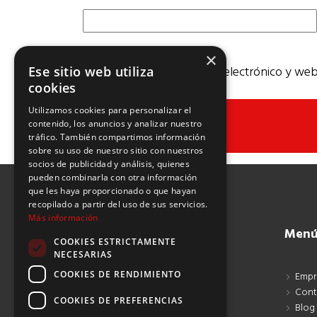
×
Guarda mi nombre, correo electrónico y web
Ese sitio web utiliza
cookies
Utilizamos cookies para personalizar el
contenido, los anuncios y analizar nuestro
tráfico. También compartimos información
sobre su uso de nuestro sitio con nuestros
socios de publicidad y análisis, quienes
pueden combinarla con otra información
que les haya proporcionado o que hayan
recopilado a partir del uso de sus servicios.
Más información
Men
COOKIES ESTRICTAMENTE
NECESARIAS
COOKIES DE RENDIMIENTO
Empr
Dalpa Internacional S.A.
Cont
COOKIES DE PREFERENCIAS
Teléfono +34 93 408 11 41
Blog