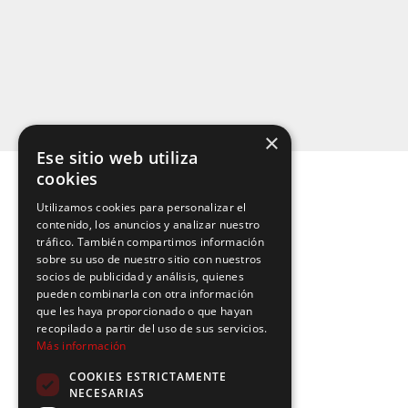
×
Ese sitio web utiliza
cookies
Utilizamos cookies para personalizar el
contenido, los anuncios y analizar nuestro
tráfico. También compartimos información
sobre su uso de nuestro sitio con nuestros
socios de publicidad y análisis, quienes
pueden combinarla con otra información
que les haya proporcionado o que hayan
recopilado a partir del uso de sus servicios.
Más información
COOKIES ESTRICTAMENTE
NECESARIAS