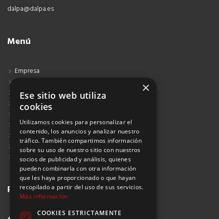
dalpa@dalpa.es
Menú
Empresa
Contacto
×
Blog
Ese sitio web utiliza
Aviso Legal
cookies
Política de Protección de Datos
Utilizamos cookies para personalizar el
Política de Privacidad
contenido, los anuncios y analizar nuestro
Política de Cookies
tráfico. También compartimos información
Política de Privacidad Redes Sociales
sobre su uso de nuestro sitio con nuestros
Suscribirse al Newsletter
socios de publicidad y análisis, quienes
pueden combinarla con otra información
que les haya proporcionado o que hayan
Redes sociales
recopilado a partir del uso de sus servicios.
Más información
COOKIES ESTRICTAMENTE