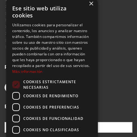
×
Blog
Ese sitio web utiliza
Aviso Legal
cookies
Política de Protección de Datos
Utilizamos cookies para personalizar el
Política de Privacidad
contenido, los anuncios y analizar nuestro
Política de Cookies
tráfico. También compartimos información
Política de Privacidad Redes Sociales
sobre su uso de nuestro sitio con nuestros
Suscribirse al Newsletter
socios de publicidad y análisis, quienes
pueden combinarla con otra información
que les haya proporcionado o que hayan
Redes sociales
recopilado a partir del uso de sus servicios.
Más información
COOKIES ESTRICTAMENTE
NECESARIAS
COOKIES DE RENDIMIENTO
Buscar
COOKIES DE PREFERENCIAS
COOKIES DE FUNCIONALIDAD
COOKIES NO CLASIFICADAS