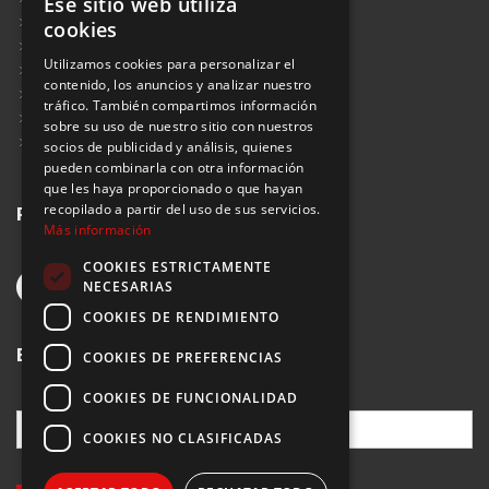
Ese sitio web utiliza
Aviso Legal
cookies
Política de Protección de Datos
Utilizamos cookies para personalizar el
Política de Privacidad
contenido, los anuncios y analizar nuestro
Política de Cookies
tráfico. También compartimos información
Política de Privacidad Redes Sociales
sobre su uso de nuestro sitio con nuestros
Suscribirse al Newsletter
socios de publicidad y análisis, quienes
pueden combinarla con otra información
que les haya proporcionado o que hayan
Redes sociales
recopilado a partir del uso de sus servicios.
Más información
COOKIES ESTRICTAMENTE
NECESARIAS
COOKIES DE RENDIMIENTO
Buscar
COOKIES DE PREFERENCIAS
COOKIES DE FUNCIONALIDAD
COOKIES NO CLASIFICADAS