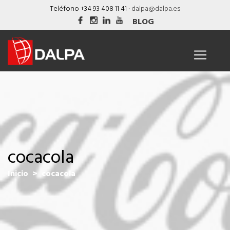
Skip
Teléfono +34 93 408 11 41 ·
dalpa@dalpa.es
to
BLOG
content
cocacola
Inicio
> cocacola