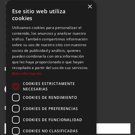
Contacto
×
Blog
Ese sitio web utiliza
Aviso Legal
cookies
Política de Protección de Datos
Utilizamos cookies para personalizar el
Política de Privacidad
contenido, los anuncios y analizar nuestro
Política de Cookies
tráfico. También compartimos información
Política de Privacidad Redes Sociales
sobre su uso de nuestro sitio con nuestros
Suscribirse al Newsletter
socios de publicidad y análisis, quienes
pueden combinarla con otra información
que les haya proporcionado o que hayan
Redes sociales
recopilado a partir del uso de sus servicios.
Más información
COOKIES ESTRICTAMENTE
NECESARIAS
COOKIES DE RENDIMIENTO
Buscar
COOKIES DE PREFERENCIAS
COOKIES DE FUNCIONALIDAD
COOKIES NO CLASIFICADAS