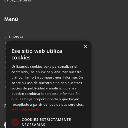
dalpa@dalpa.es
Menú
Empresa
Contacto
×
Blog
Ese sitio web utiliza
Aviso Legal
cookies
Política de Protección de Datos
Utilizamos cookies para personalizar el
Política de Privacidad
contenido, los anuncios y analizar nuestro
Política de Cookies
tráfico. También compartimos información
Política de Privacidad Redes Sociales
sobre su uso de nuestro sitio con nuestros
Suscribirse al Newsletter
socios de publicidad y análisis, quienes
pueden combinarla con otra información
que les haya proporcionado o que hayan
recopilado a partir del uso de sus servicios.
Redes sociales
Más información
COOKIES ESTRICTAMENTE
NECESARIAS