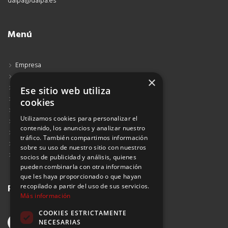
dalpa@dalpa.es
Menú
Empresa
Contacto
×
Blog
Ese sitio web utiliza
Aviso Legal
cookies
Política de Protección de Datos
Utilizamos cookies para personalizar el
Política de Privacidad
contenido, los anuncios y analizar nuestro
Política de Cookies
tráfico. También compartimos información
Política de Privacidad Redes Sociales
sobre su uso de nuestro sitio con nuestros
Suscribirse al Newsletter
socios de publicidad y análisis, quienes
pueden combinarla con otra información
que les haya proporcionado o que hayan
recopilado a partir del uso de sus servicios.
Redes sociales
Más información
COOKIES ESTRICTAMENTE
NECESARIAS