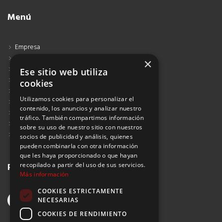
Menú
Empresa
Contacto
×
Blog
Ese sitio web utiliza
Aviso Legal
cookies
Política de Protección de Datos
Utilizamos cookies para personalizar el
Política de Privacidad
contenido, los anuncios y analizar nuestro
Política de Cookies
tráfico. También compartimos información
Política de Privacidad Redes Sociales
sobre su uso de nuestro sitio con nuestros
Suscribirse al Newsletter
socios de publicidad y análisis, quienes
pueden combinarla con otra información
que les haya proporcionado o que hayan
recopilado a partir del uso de sus servicios.
Redes sociales
Más información
COOKIES ESTRICTAMENTE
NECESARIAS
COOKIES DE RENDIMIENTO