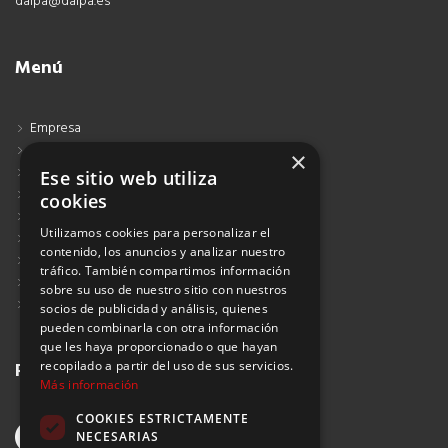
dalpa@dalpa.es
Menú
Empresa
Contacto
×
Blog
Ese sitio web utiliza
Aviso Legal
cookies
Política de Protección de Datos
Utilizamos cookies para personalizar el
Política de Privacidad
contenido, los anuncios y analizar nuestro
Política de Cookies
tráfico. También compartimos información
Política de Privacidad Redes Sociales
sobre su uso de nuestro sitio con nuestros
Suscribirse al Newsletter
socios de publicidad y análisis, quienes
pueden combinarla con otra información
que les haya proporcionado o que hayan
recopilado a partir del uso de sus servicios.
Redes sociales
Más información
COOKIES ESTRICTAMENTE
NECESARIAS