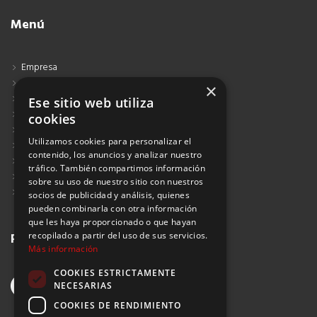
Menú
Empresa
Contacto
×
Blog
Ese sitio web utiliza
Aviso Legal
cookies
Política de Protección de Datos
Utilizamos cookies para personalizar el
Política de Privacidad
contenido, los anuncios y analizar nuestro
Política de Cookies
tráfico. También compartimos información
Política de Privacidad Redes Sociales
sobre su uso de nuestro sitio con nuestros
Suscribirse al Newsletter
socios de publicidad y análisis, quienes
pueden combinarla con otra información
que les haya proporcionado o que hayan
recopilado a partir del uso de sus servicios.
Redes sociales
Más información
COOKIES ESTRICTAMENTE
NECESARIAS
COOKIES DE RENDIMIENTO