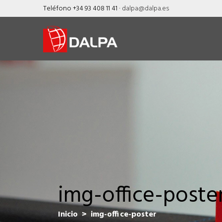
Skip
Teléfono +34 93 408 11 41 ·
dalpa@dalpa.es
to
content
img-office-poste
Inicio
> img-office-poster