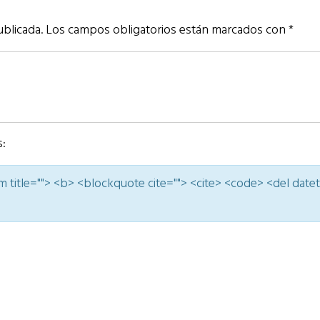
ublicada.
Los campos obligatorios están marcados con
*
s:
nym title=""> <b> <blockquote cite=""> <cite> <code> <del date