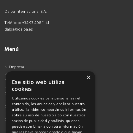
Dalpa Internacional S.A.
Teléfono +34 93 408 11 41
dalpa@dalpa.es
Menú
Empresa
Contacto
×
Blog
Ese sitio web utiliza
Aviso Legal
cookies
Política de Protección de Datos
Utilizamos cookies para personalizar el
Política de Privacidad
contenido, los anuncios y analizar nuestro
Política de Cookies
tráfico. También compartimos información
Política de Privacidad Redes Sociales
sobre su uso de nuestro sitio con nuestros
Suscribirse al Newsletter
socios de publicidad y análisis, quienes
pueden combinarla con otra información
que les haya proporcionado o que hayan