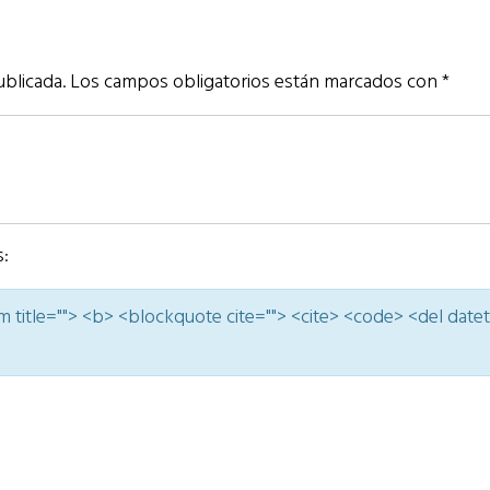
ublicada.
Los campos obligatorios están marcados con
*
s:
nym title=""> <b> <blockquote cite=""> <cite> <code> <del date