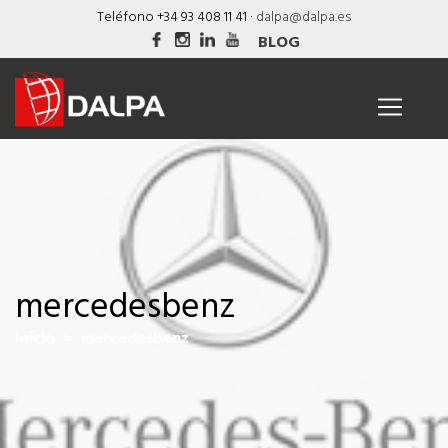
Skip
Teléfono +34 93 408 11 41 ·
dalpa@dalpa.es
to
BLOG
content
mercedesbenz
Inicio
> mercedesbenz