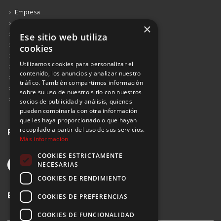
Empresa
Contacto
×
Blog
Ese sitio web utiliza
Aviso Legal
cookies
Política de Protección de Datos
Utilizamos cookies para personalizar el
Política de Privacidad
contenido, los anuncios y analizar nuestro
Política de Cookies
tráfico. También compartimos información
Política de Privacidad Redes Sociales
sobre su uso de nuestro sitio con nuestros
Suscribirse al Newsletter
socios de publicidad y análisis, quienes
pueden combinarla con otra información
que les haya proporcionado o que hayan
Redes sociales
recopilado a partir del uso de sus servicios.
Más información
COOKIES ESTRICTAMENTE
NECESARIAS
COOKIES DE RENDIMIENTO
Buscar
COOKIES DE PREFERENCIAS
COOKIES DE FUNCIONALIDAD