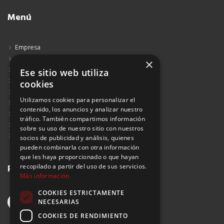
Menú
Empresa
Contacto
×
Blog
Ese sitio web utiliza
Aviso Legal
cookies
Política de Protección de Datos
Utilizamos cookies para personalizar el
Política de Privacidad
contenido, los anuncios y analizar nuestro
Política de Cookies
tráfico. También compartimos información
Política de Privacidad Redes Sociales
sobre su uso de nuestro sitio con nuestros
Suscribirse al Newsletter
socios de publicidad y análisis, quienes
pueden combinarla con otra información
que les haya proporcionado o que hayan
Redes sociales
recopilado a partir del uso de sus servicios.
Más información
COOKIES ESTRICTAMENTE
NECESARIAS
COOKIES DE RENDIMIENTO