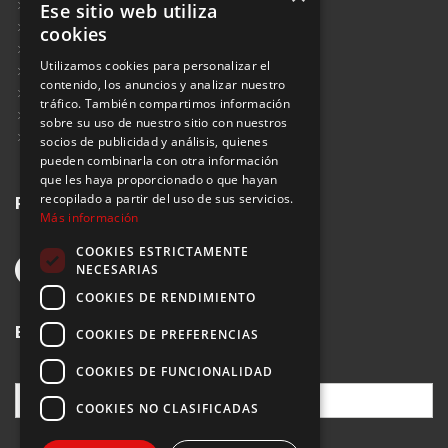
Blog
Ese sitio web utiliza
Aviso Legal
cookies
Política de Protección de Datos
Utilizamos cookies para personalizar el
Política de Privacidad
contenido, los anuncios y analizar nuestro
Política de Cookies
tráfico. También compartimos información
Política de Privacidad Redes Sociales
sobre su uso de nuestro sitio con nuestros
Suscribirse al Newsletter
socios de publicidad y análisis, quienes
pueden combinarla con otra información
que les haya proporcionado o que hayan
Redes sociales
recopilado a partir del uso de sus servicios.
Más información
COOKIES ESTRICTAMENTE
NECESARIAS
COOKIES DE RENDIMIENTO
Buscar
COOKIES DE PREFERENCIAS
COOKIES DE FUNCIONALIDAD
COOKIES NO CLASIFICADAS