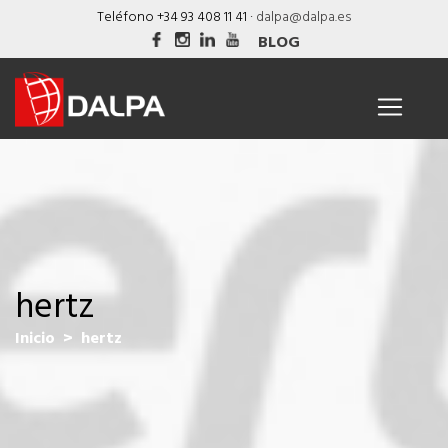
Skip
Teléfono +34 93 408 11 41 ·
dalpa@dalpa.es
to
BLOG
content
hertz
Inicio
> hertz