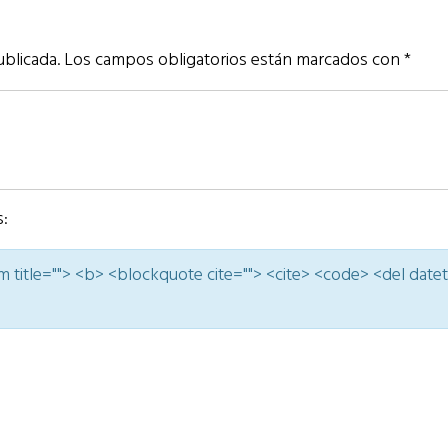
ublicada.
Los campos obligatorios están marcados con
*
s:
nym title=""> <b> <blockquote cite=""> <cite> <code> <del date