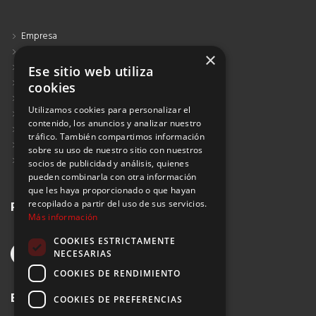
Empresa
Contacto
×
Blog
Ese sitio web utiliza
Aviso Legal
cookies
Política de Protección de Datos
Utilizamos cookies para personalizar el
Política de Privacidad
contenido, los anuncios y analizar nuestro
Política de Cookies
tráfico. También compartimos información
Política de Privacidad Redes Sociales
sobre su uso de nuestro sitio con nuestros
Suscribirse al Newsletter
socios de publicidad y análisis, quienes
pueden combinarla con otra información
que les haya proporcionado o que hayan
Redes sociales
recopilado a partir del uso de sus servicios.
Más información
COOKIES ESTRICTAMENTE
NECESARIAS
COOKIES DE RENDIMIENTO
Buscar
COOKIES DE PREFERENCIAS